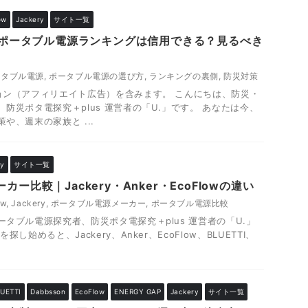
ow
Jackery
サイト一覧
天のポータブル電源ランキングは信用できる？見るべき
ータブル電源
,
ポータブル電源の選び方
,
ランキングの裏側
,
防災対策
ョン（アフィリエイト広告）を含みます。 こんにちは、防災・
防災ポタ電探究＋plus 運営者の「U.」です。 あなたは今、
や、週末の家族と ...
ry
サイト一覧
ー比較｜Jackery・Anker・EcoFlowの違い
ow
,
Jackery
,
ポータブル電源メーカー
,
ポータブル電源比較
タブル電源探究者、防災ポタ電探究＋plus 運営者の「U.」
し始めると、Jackery、Anker、EcoFlow、BLUETTI、
UETTI
Dabbsson
EcoFlow
ENERGY GAP
Jackery
サイト一覧