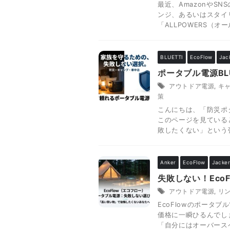
最近、AmazonやS
ンジ、あるいはスタイ
「ALLPOWERS（オー
BLUETTI
EcoFlow
Jac
ポータブル電源BL
アウトドア電源
,
キ
策
こんにちは、「防災ポタ
このページを見ている
敗したくない」という強
Anker
EcoFlow
Jacke
失敗しない！Eco
アウトドア電源
,
リ
EcoFlowのポータ
価格に一瞬ひるんでし
「自分にはオーバースペ