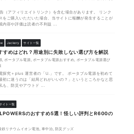
広告（アフィリエイトリンク）を含む場合があります。 リンク
スをご購入いただいた場合、当サイトに報酬が発生することが
内容や評価は読者の不利益 ...
ow
Jackery
サイト一覧
すすめはどれ？用途別に失敗しない選び方を解説
源
,
ポータブル電源
,
ポータブル電源おすすめ
,
ポータブル電源選び
源
探究＋plus 運営者の「U.」です。 ポータブル電源を初めて
最初に迷うのは「結局どれがいいの？」というところかなと思
も、防災やアウトド ...
サイト一覧
LPOWERSのおすすめ5選！怪しい評判とR600の
酸鉄リチウムイオン電池
,
車中泊
,
防災グッズ