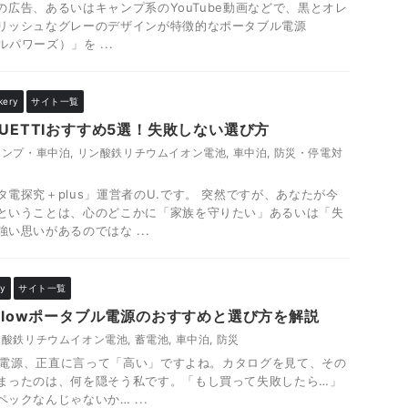
NSの広告、あるいはキャンプ系のYouTube動画などで、黒とオレ
リッシュなグレーのデザインが特徴的なポータブル電源
ルパワーズ）」を ...
kery
サイト一覧
UETTIおすすめ5選！失敗しない選び方
ャンプ・車中泊
,
リン酸鉄リチウムイオン電池
,
車中泊
,
防災・停電対
電探究＋plus」運営者のU.です。 突然ですが、あなたが今
ということは、心のどこかに「家族を守りたい」あるいは「失
い思いがあるのではな ...
ry
サイト一覧
Flowポータブル電源のおすすめと選び方を解説
ン酸鉄リチウムイオン電池
,
蓄電池
,
車中泊
,
防災
ブル電源、正直に言って「高い」ですよね。カタログを見て、その
まったのは、何を隠そう私です。「もし買って失敗したら…」
ックなんじゃないか… ...