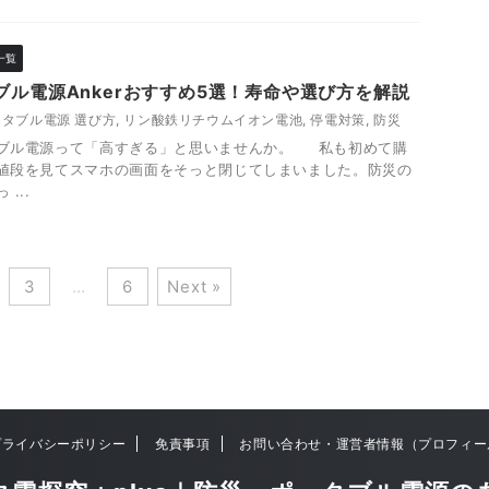
一覧
ル電源Ankerおすすめ5選！寿命や選び方を解説
ータブル電源 選び方
,
リン酸鉄リチウムイオン電池
,
停電対策
,
防災
ブル電源って「高すぎる」と思いませんか。 私も初めて購
値段を見てスマホの画面をそっと閉じてしまいました。防災の
...
3
…
6
Next »
プライバシーポリシー
免責事項
お問い合わせ・運営者情報（プロフィー