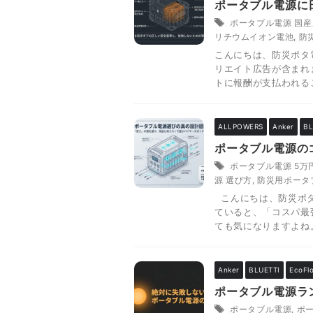
ポータブル電源に
ポータブル電源 国
リチウムイオン電池
,
防
こんにちは、防災ポタ電
リエイト広告が含まれ
トに報酬が支払われるこ
ALLPOWERS
Anker
BL
ポータブル電源の
ポータブル電源 5万
源 選び方
,
防災用ポータ
こんにちは、防災ポタ電
ていると、「コスパ最
ても気になりますよね。わ
Anker
BLUETTI
EcoFl
ポータブル電源ラ
ポータブル電源
,
ポ