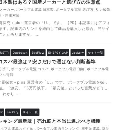
日本製はある？国産メーカーと選び方の注意点
産メーカー
,
ポータブル電源 日本製
,
ポータブル電源 選び方
,
リン酸鉄
災・停電対策
探究＋plus 運営者の「U.」です。 【PR】本記事にはアフィ
ます。記事内のリンクを経由して商品を購入した場合、当サイ
とがありますが、 ...
UETTI
Dabbsson
EcoFlow
ENERGY GAP
Jackery
サイト一覧
コスパ最強は？安さだけで選ばない判断基準
円以下
,
ポータブル電源 コスパ
,
ポータブル電源 価格
,
ポータブル電
ブル電源
探究＋plus 運営者の「U.」です。 ポータブル電源を探し
強」「激安」「5万円以下」「最安値」といった言葉がどうし
かり ...
ow
Jackery
サイト一覧
ンキング最新版｜売れ筋と本当に選ぶべき機種
ータブル電源おすすめ
,
ポータブル電源ランキング
,
車中泊電源
,
防災