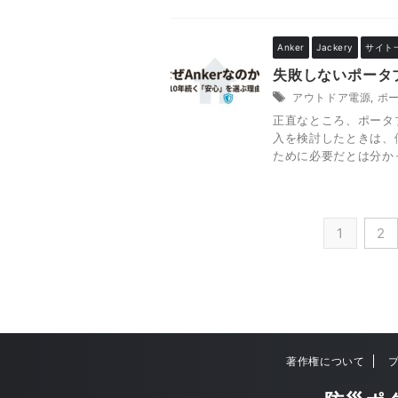
Anker
Jackery
サイト
失敗しないポータブ
アウトドア電源
,
ポ
正直なところ、ポータ
入を検討したときは、
ために必要だとは分かっ 
1
2
著作権について