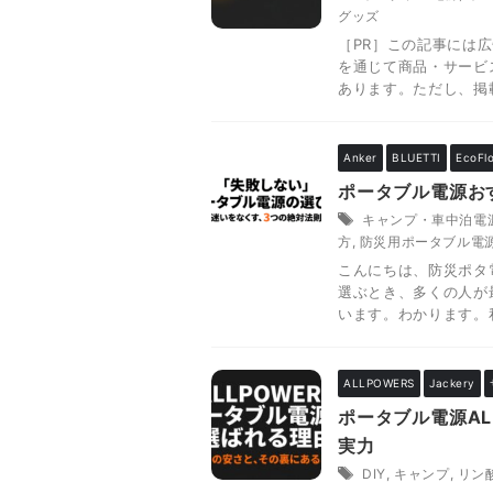
グッズ
［PR］この記事には
を通じて商品・サービ
あります。ただし、掲載
Anker
BLUETTI
EcoFl
ポータブル電源お
キャンプ・車中泊電
方
,
防災用ポータブル電
こんにちは、防災ポタ電
選ぶとき、多くの人が
います。わかります。私
ALLPOWERS
Jackery
ポータブル電源AL
実力
DIY
,
キャンプ
,
リン