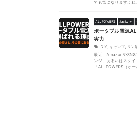
ても気になりますよね。わ
ALLPOWERS
Jackery
ポータブル電源AL
実力
DIY
,
キャンプ
,
リン
最近、AmazonやS
ンジ、あるいはスタイ
「ALLPOWERS（オー