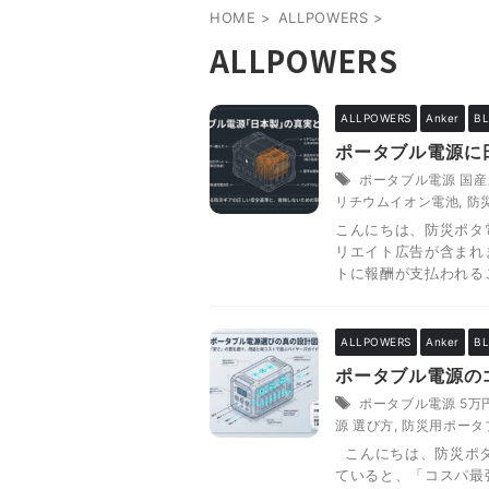
HOME
>
ALLPOWERS
>
ALLPOWERS
ALLPOWERS
Anker
BL
ポータブル電源に
ポータブル電源 国
リチウムイオン電池
,
防
こんにちは、防災ポタ電
リエイト広告が含まれ
トに報酬が支払われるこ
ALLPOWERS
Anker
BL
ポータブル電源の
ポータブル電源 5万
源 選び方
,
防災用ポータ
こんにちは、防災ポタ電
ていると、「コスパ最