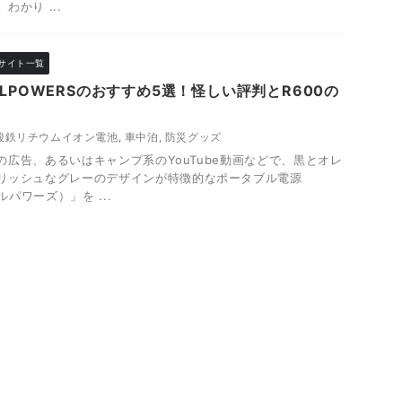
かり ...
サイト一覧
LPOWERSのおすすめ5選！怪しい評判とR600の
酸鉄リチウムイオン電池
,
車中泊
,
防災グッズ
NSの広告、あるいはキャンプ系のYouTube動画などで、黒とオレ
リッシュなグレーのデザインが特徴的なポータブル電源
ルパワーズ）」を ...