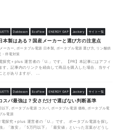
UETTI
Dabbsson
EcoFlow
ENERGY GAP
Jackery
サイト一覧
日本製はある？国産メーカーと選び方の注意点
産メーカー
,
ポータブル電源 日本製
,
ポータブル電源 選び方
,
リン酸鉄
災・停電対策
探究＋plus 運営者の「U.」です。 【PR】本記事にはアフィ
ます。記事内のリンクを経由して商品を購入した場合、当サイ
とがありますが、 ...
UETTI
Dabbsson
EcoFlow
ENERGY GAP
Jackery
サイト一覧
コスパ最強は？安さだけで選ばない判断基準
円以下
,
ポータブル電源 コスパ
,
ポータブル電源 価格
,
ポータブル電
ブル電源
探究＋plus 運営者の「U.」です。 ポータブル電源を探し
強」「激安」「5万円以下」「最安値」といった言葉がどうし