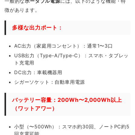
一般的な
ポータブル電源
には、以下のような機能・特
徴があります。
多様な出力ポート：
AC出力（家庭用コンセント）：通常1〜3口
USB出力（Type-A/Type-C）：スマホ・タブレッ
ト充電用
DC出力：車載機器用
シガーソケット：自動車用電源
バッテリー容量：200Wh〜2,000Wh以上
（ワットアワー）
小型（〜500Wh）：スマホ約30回、ノートPC約5
回充電可能