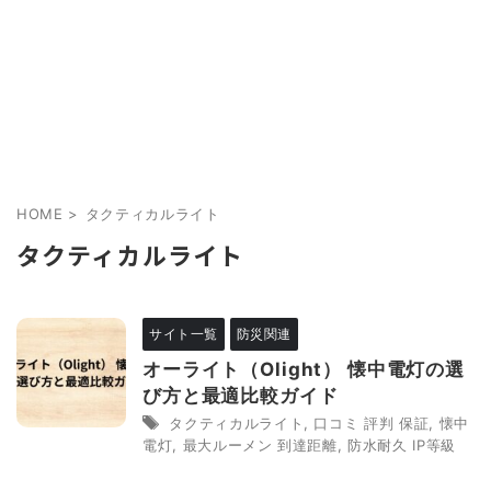
HOME
>
タクティカルライト
タクティカルライト
サイト一覧
防災関連
オーライト（Olight） 懐中電灯の選
び方と最適比較ガイド
タクティカルライト
,
口コミ 評判 保証
,
懐中
電灯
,
最大ルーメン 到達距離
,
防水耐久 IP等級