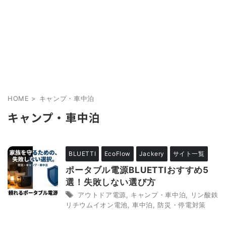
HOME
>
キャンプ・車中泊
キャンプ・車中泊
BLUETTI
EcoFlow
Jackery
サイト一覧
ポータブル電源BLUETTIおすすめ5
選！失敗しない選び方
アウトドア電源
,
キャンプ・車中泊
,
リン酸鉄
リチウムイオン電池
,
車中泊
,
防災・停電対策